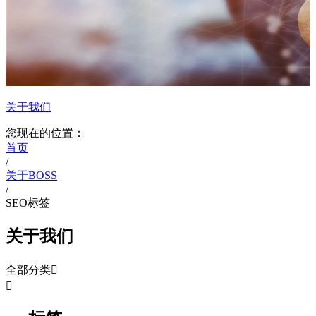
关于我们
您现在的位置：
首页
/
关于BOSS
/
SEO标签
关于我们
全部分类

